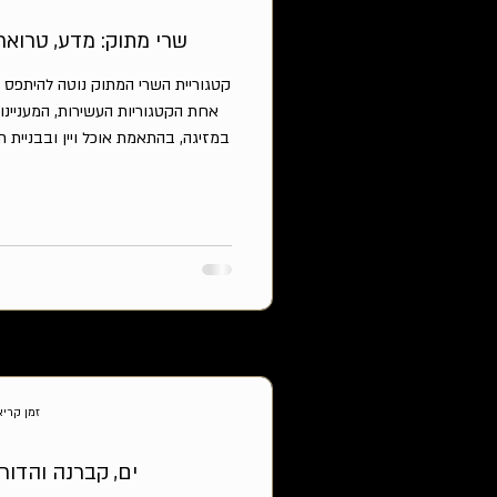
שרי מתוק: מדע, טרואר
קטגוריית השרי המתוק נוטה להיתפס כ
אחת הקטגוריות העשירות, המעניינ
במזיגה, בהתאמת אוכל ויין ובבניית
מעל מערכת מסועפת של זנים, ייבוש 
חמצון ומרקם. מקצועית ובפשטות
האיזונים. הבסיס הזני של הקטגורי
ספרד: פלומינו פינו, מוסקטל ופדרו חי
היבש ומהווה ה
זמן קריאה 2 
ים, קברנה והדו