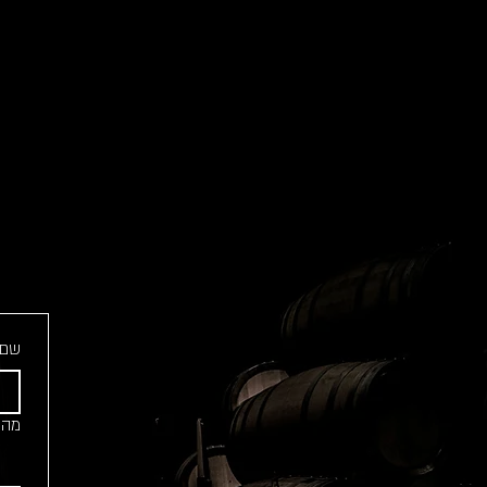
שם 
מה מ