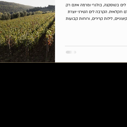
לים בטוסקנה, בולגרי ומרמה אינם רק
ם חקלאית. הקרבה לים הטירני יוצרת
צוניים, לילות קרירים, ורוחות קבועות
ההבשלה. עבור קברנה סוביניון, זהו
לאה בלי לאבד רעננות, חומצה ומתח.
בולגרי: קברנה סוביניון כזן של טרואר לא במקרה חלק מהיינות המזוהים
סוביניון. האזור הוכיח לאורך עשורים
אינו “א