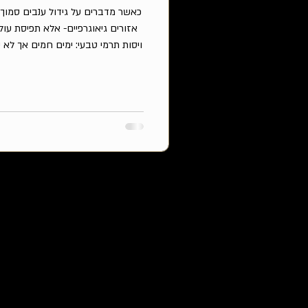
כאשר מדברים על גידול ענבים סמוך 
אזורים גיאוגרפיים- אלא תפיסת עול
ויסות תרמי טבעי: ימים חמים אך לא קי
שמפחיתות לחות ומאריכות את עונת 
שילוב נדיר שמאפשר בשלות פנולית מ
ביותר עם בולגרי מבוססים על קברנה 
שקברנה 